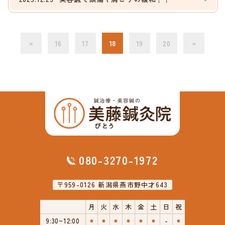
«
16
17
18
19
20
»
080-3270-1972
〒959-0126 新潟県燕市野中才643
月
火
水
木
金
土
日
祝
9:30~12:00
⚫︎
⚫︎
⚫︎
⚫︎
⚫︎
⚫︎
-
⚫︎