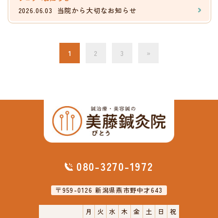
2026.06.03
当院から大切なお知らせ
1
2
3
»
080-3270-1972
〒959-0126 新潟県燕市野中才643
月
火
水
木
金
土
日
祝