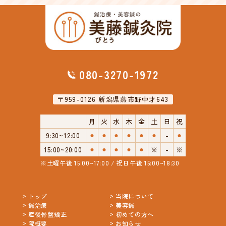
080-3270-1972
〒959-0126 新潟県燕市野中才643
月
火
水
木
金
土
日
祝
9:30~12:00
⚫︎
⚫︎
⚫︎
⚫︎
⚫︎
⚫︎
-
⚫︎
15:00~20:00
⚫︎
⚫︎
⚫︎
⚫︎
⚫︎
※
-
※
※土曜午後 15:00~17:00 / 祝日午後 15:00~18:30
トップ
当院について
鍼治療
美容鍼
産後骨盤矯正
初めての方へ
院概要
お知らせ