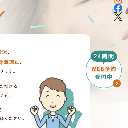
治療
、
骨盤矯正
、
ります。
ただける
ます。
で
談ください。