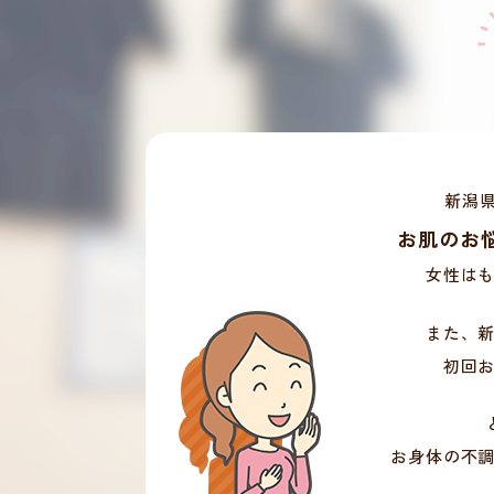
新潟
お肌のお
女性は
また、
初回
お身体の不