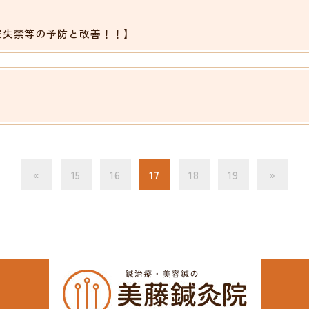
尿失禁等の予防と改善！！】
«
15
16
17
18
19
»