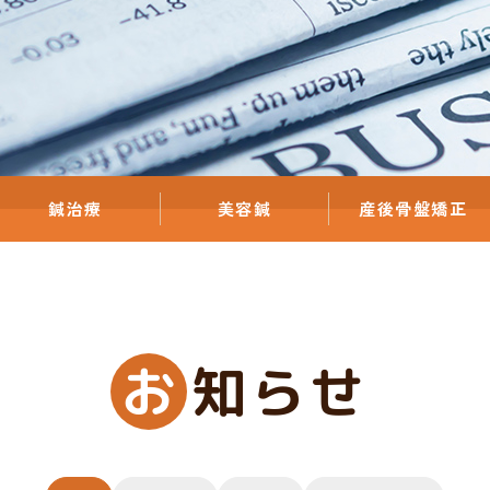
鍼治療
美容鍼
産後骨盤矯正
お
知らせ