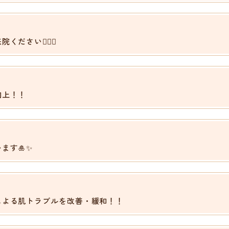
さい🙆🏻‍♀️
向上！！
ます🎍✨
による肌トラブルを改善・緩和！！