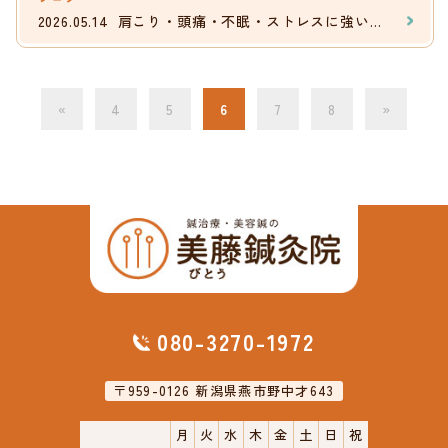
2026.05.14
肩こり・頭痛・不眠・ストレスに強い鍼灸施術
«
4
5
6
7
8
»
080-3270-1972
〒959-0126 新潟県燕市野中才643
月
火
水
木
金
土
日
祝