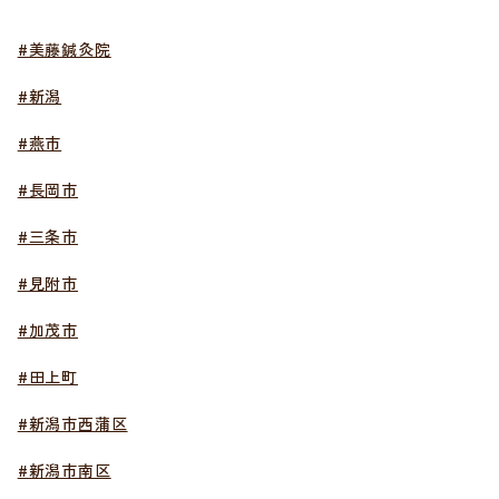
#美藤鍼灸院
#新潟
#燕市
#長岡市
#三条市
#見附市
#加茂市
#田上町
#新潟市西蒲区
#新潟市南区