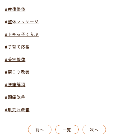
#産後整体
#整体マッサージ
#トキっ子くらぶ
#子育て応援
#美容整体
#肩こり改善
#腰痛解消
#頭痛改善
#肌荒れ改善
前へ
一覧
次へ