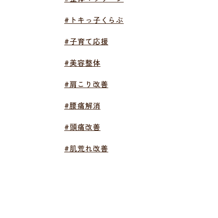
#トキっ子くらぶ
#子育て応援
#美容整体
#肩こり改善
#腰痛解消
#頭痛改善
#肌荒れ改善