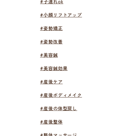
#子連れok
#小顔リフトアップ
#姿勢矯正
#姿勢改善
#美容鍼
#美容鍼効果
#産後ケア
#産後ボディメイク
#産後の体型戻し
#産後整体
#整体マッサージ