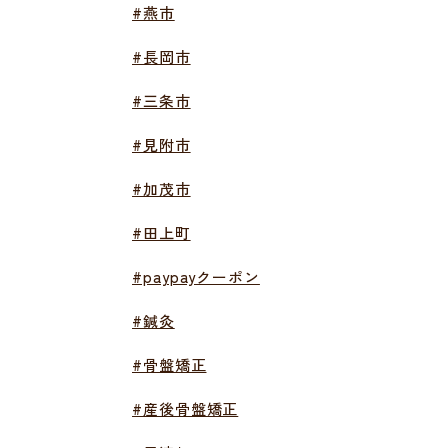
#燕市
#長岡市
#三条市
#見附市
#加茂市
#田上町
#paypayクーポン
#鍼灸
#骨盤矯正
#産後骨盤矯正