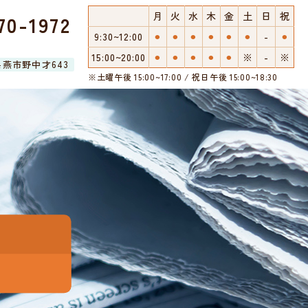
月
火
水
木
金
土
日
祝
70-1972
9:30~12:00
⚫︎
⚫︎
⚫︎
⚫︎
⚫︎
⚫︎
-
⚫︎
15:00~20:00
⚫︎
⚫︎
⚫︎
⚫︎
⚫︎
※
-
※
潟県燕市野中才643
※土曜午後 15:00~17:00 / 祝日午後 15:00~18:30