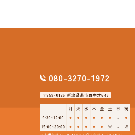
080-3270-1972
〒959-0126 新潟県燕市野中才643
月
火
水
木
金
土
日
祝
9:30~12:00
⚫︎
⚫︎
⚫︎
⚫︎
⚫︎
⚫︎
-
⚫︎
15:00~20:00
⚫︎
⚫︎
⚫︎
⚫︎
⚫︎
※
-
※
※土曜午後 15:00~17:00 / 祝日午後 15:00~18:30