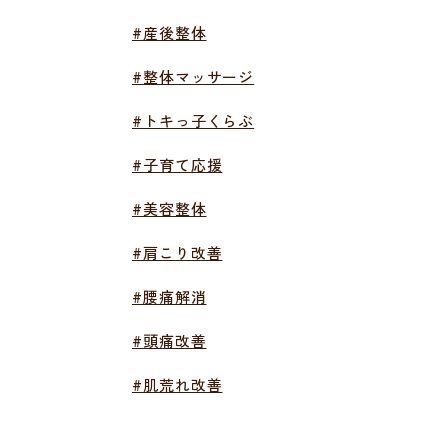
#産後整体
#整体マッサージ
#トキっ子くらぶ
#子育て応援
#美容整体
#肩こり改善
#腰痛解消
#頭痛改善
#肌荒れ改善