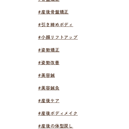
#産後骨盤矯正
#引き締めボディ
#小顔リフトアップ
#姿勢矯正
#姿勢改善
#美容鍼
#美容鍼灸
#産後ケア
#産後ボディメイク
#産後の体型戻し