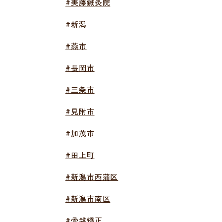
#美藤鍼灸院
#新潟
#燕市
#長岡市
#三条市
#見附市
#加茂市
#田上町
#新潟市西蒲区
#新潟市南区
#骨盤矯正