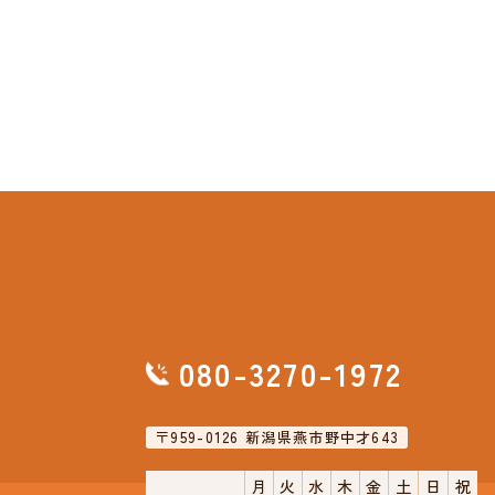
080-3270-1972
〒959-0126 新潟県燕市野中才643
月
火
水
木
金
土
日
祝