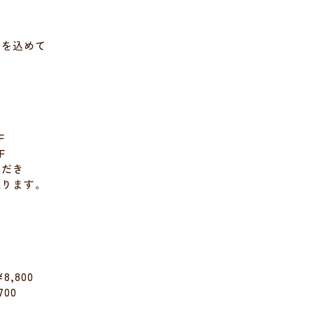
ちを込めて
F
F
ただき
限ります。
,800
0