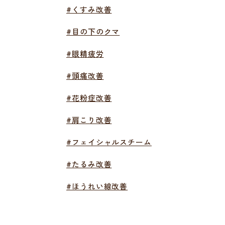
#くすみ改善
#目の下のクマ
#眼精疲労
#頭痛改善
#花粉症改善
#肩こり改善
#フェイシャルスチーム
#たるみ改善
#ほうれい線改善