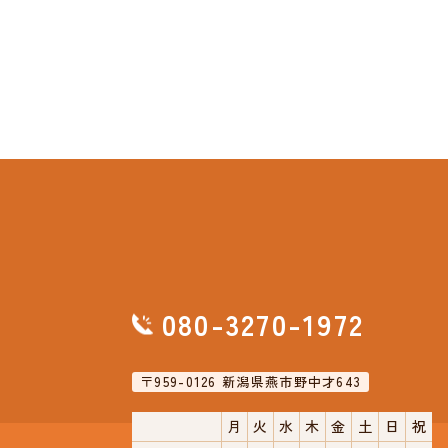
080-3270-1972
〒959-0126 新潟県燕市野中才643
月
火
水
木
金
土
日
祝