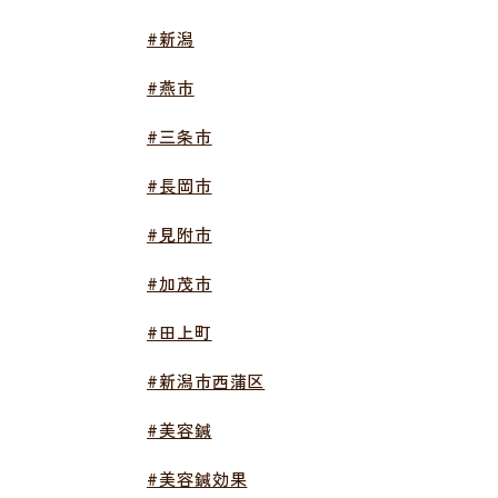
#新潟
#燕市
#三条市
#長岡市
#見附市
#加茂市
#田上町
#新潟市西蒲区
#美容鍼
#美容鍼効果