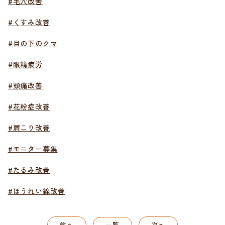
#毛穴改善
#くすみ改善
#目の下のクマ
#眼精疲労
#頭痛改善
#花粉症改善
#肩こり改善
#モニター募集
#たるみ改善
#ほうれい線改善
前へ
一覧
次へ