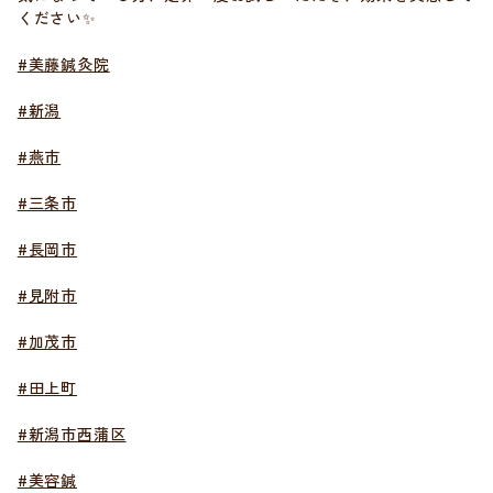
ください✨
#美藤鍼灸院
#新潟
#燕市
#三条市
#長岡市
#見附市
#加茂市
#田上町
#新潟市西蒲区
#美容鍼