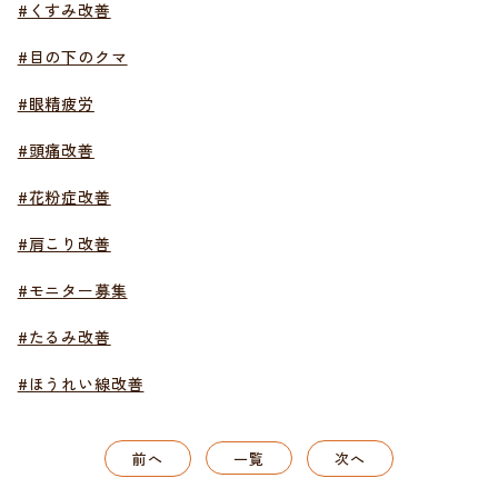
#くすみ改善
#目の下のクマ
#眼精疲労
#頭痛改善
#花粉症改善
#肩こり改善
#モニター募集
#たるみ改善
#ほうれい線改善
前へ
一覧
次へ