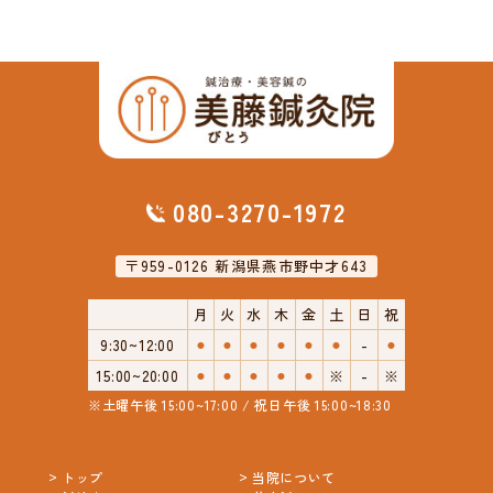
080-3270-1972
〒959-0126 新潟県燕市野中才643
月
火
水
木
金
土
日
祝
9:30~12:00
⚫︎
⚫︎
⚫︎
⚫︎
⚫︎
⚫︎
-
⚫︎
15:00~20:00
⚫︎
⚫︎
⚫︎
⚫︎
⚫︎
※
-
※
※土曜午後 15:00~17:00 / 祝日午後 15:00~18:30
トップ
当院について