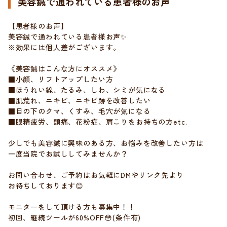
美容鍼で通われている患者様のお声
【患者様のお声】
美容鍼で通われている患者様お声✨
※効果には個人差がございます。
《美容鍼はこんな方にオススメ》
■小顔、リフトアップしたい方
■ほうれい線、たるみ、しわ、シミが気になる
■肌荒れ、ニキビ、ニキビ跡を改善したい
■目の下のクマ、くすみ、毛穴が気になる
■眼精疲労、頭痛、花粉症、肩こりをお持ちの方etc.
少しでも美容鍼に興味のある方、お悩みを改善したい方は
一度当院でお試ししてみませんか？
お問い合わせ、ご予約はお気軽にDMやリンク先より
お待ちしております😊
モニターをして頂ける方も募集中！！
初回、継続ツールが60%OFF😳(条件有)