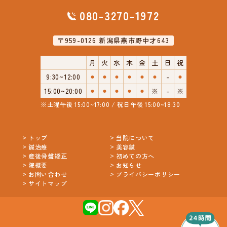
080-3270-1972
〒959-0126 新潟県燕市野中才643
月
火
水
木
金
土
日
祝
9:30~12:00
⚫︎
⚫︎
⚫︎
⚫︎
⚫︎
⚫︎
-
⚫︎
15:00~20:00
⚫︎
⚫︎
⚫︎
⚫︎
⚫︎
※
-
※
※土曜午後 15:00~17:00 / 祝日午後 15:00~18:30
トップ
当院について
鍼治療
美容鍼
産後骨盤矯正
初めての方へ
院概要
お知らせ
お問い合わせ
プライバシーポリシー
サイトマップ