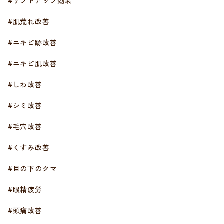
#リフトアップ効果
#肌荒れ改善
#ニキビ跡改善
#ニキビ肌改善
#しわ改善
#シミ改善
#毛穴改善
#くすみ改善
#目の下のクマ
#眼精疲労
#頭痛改善