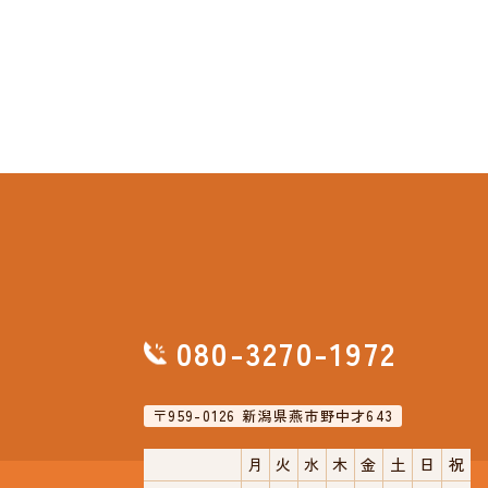
080-3270-1972
〒959-0126 新潟県燕市野中才643
月
火
水
木
金
土
日
祝