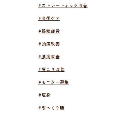
#ストレートネック改善
#産後ケア
#眼精疲労
#頭痛改善
#腰痛改善
#肩こり改善
#モニター募集
#痩身
#ぎっくり腰