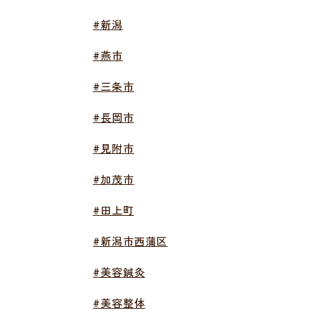
#新潟
#燕市
#三条市
#長岡市
#見附市
#加茂市
#田上町
#新潟市西蒲区
#美容鍼灸
#美容整体