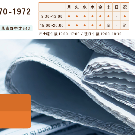
月
火
水
木
金
土
日
祝
70-1972
9:30~12:00
⚫︎
⚫︎
⚫︎
⚫︎
⚫︎
⚫︎
-
⚫︎
15:00~20:00
⚫︎
⚫︎
⚫︎
⚫︎
⚫︎
※
-
※
潟県燕市野中才643
※土曜午後 15:00~17:00 / 祝日午後 15:00~18:30