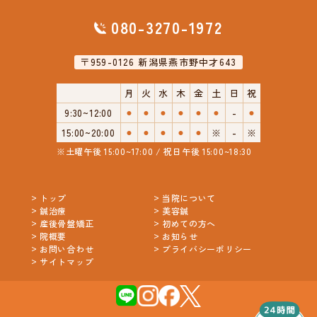
080-3270-1972
〒959-0126 新潟県燕市野中才643
月
火
水
木
金
土
日
祝
9:30~12:00
⚫︎
⚫︎
⚫︎
⚫︎
⚫︎
⚫︎
-
⚫︎
15:00~20:00
⚫︎
⚫︎
⚫︎
⚫︎
⚫︎
※
-
※
※土曜午後 15:00~17:00 / 祝日午後 15:00~18:30
トップ
当院について
鍼治療
美容鍼
産後骨盤矯正
初めての方へ
院概要
お知らせ
お問い合わせ
プライバシーポリシー
サイトマップ