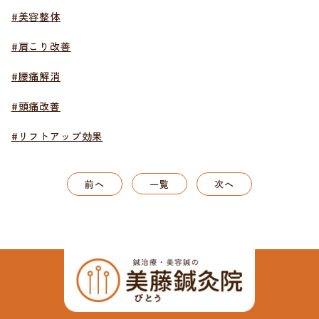
#美容整体
#肩こり改善
#腰痛解消
#頭痛改善
#リフトアップ効果
前へ
一覧
次へ