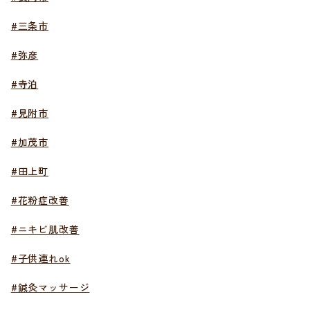
#三条市
#弥彦
#寺泊
#見附市
#加茂市
#田上町
#花粉症改善
#ニキビ肌改善
#子供連れok
#鍼灸マッサージ